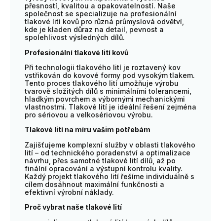
přesností, kvalitou a opakovatelností. Naše
společnost se specializuje na profesionální
tlakové lití kovů pro různá průmyslová odvětví,
kde je kladen důraz na detail, pevnost a
spolehlivost výsledných dílů.
Profesionální tlakové lití kovů
Při technologii tlakového lití je roztavený kov
vstřikován do kovové formy pod vysokým tlakem.
Tento proces tlakového lití umožňuje výrobu
tvarově složitých dílů s minimálními tolerancemi,
hladkým povrchem a výbornými mechanickými
vlastnostmi. Tlakové lití je ideální řešení zejména
pro sériovou a velkosériovou výrobu.
Tlakové lití na míru vašim potřebám
Zajišťujeme komplexní služby v oblasti tlakového
lití – od technického poradenství a optimalizace
návrhu, přes samotné tlakové lití dílů, až po
finální opracování a výstupní kontrolu kvality.
Každý projekt tlakového lití řešíme individuálně s
cílem dosáhnout maximální funkčnosti a
efektivní výrobní náklady.
Proč vybrat naše tlakové lití