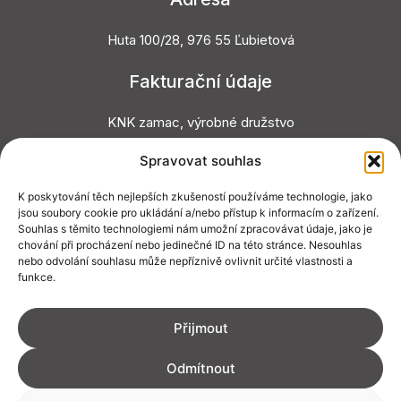
Huta 100/28, 976 55 Ľubietová
Fakturační údaje
KNK zamac, výrobné družstvo
IČO: 47209542
Spravovat souhlas
DIČ: 2023800273
IČ DPH: SK2023800273
K poskytování těch nejlepších zkušeností používáme technologie, jako
jsou soubory cookie pro ukládání a/nebo přístup k informacím o zařízení.
Souhlas s těmito technologiemi nám umožní zpracovávat údaje, jako je
chování při procházení nebo jedinečné ID na této stránce. Nesouhlas
nebo odvolání souhlasu může nepříznivě ovlivnit určité vlastnosti a
funkce.
Přijmout
Klepnutím přijměte marketingové soubory
cookie a povolte tento obsah
Odmítnout