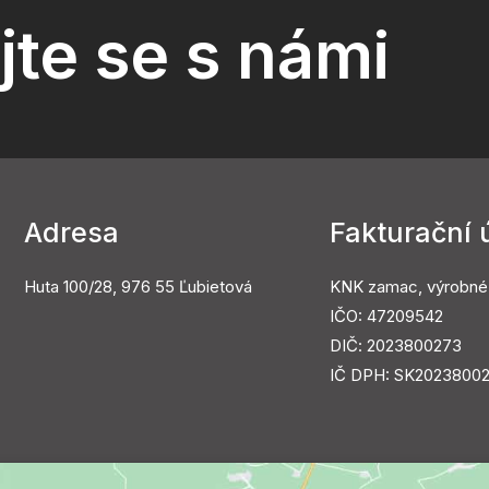
jte se s námi
Adresa
Fakturační 
Huta 100/28, 976 55 Ľubietová
KNK zamac, výrobné
IČO: 47209542
DIČ: 2023800273
IČ DPH: SK2023800