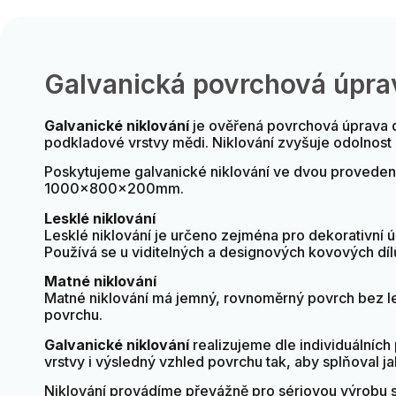
Galvanická povrchová úprav
Galvanické niklování
je ověřená povrchová úprava dí
podkladové vrstvy mědi. Niklování zvyšuje odolnost 
Poskytujeme galvanické niklování ve dvou provedení
1000x800x200mm.
Lesklé niklování
Lesklé niklování je určeno zejména pro dekorativní ú
Používá se u viditelných a designových kovových díl
Matné niklování
Matné niklování má jemný, rovnoměrný povrch bez les
povrchu.
Galvanické niklování
realizujeme dle individuálních
vrstvy i výsledný vzhled povrchu tak, aby splňoval jak
Niklování provádíme převážně pro sériovou výrobu s