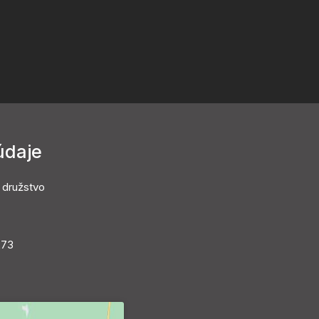
údaje
 družstvo
273