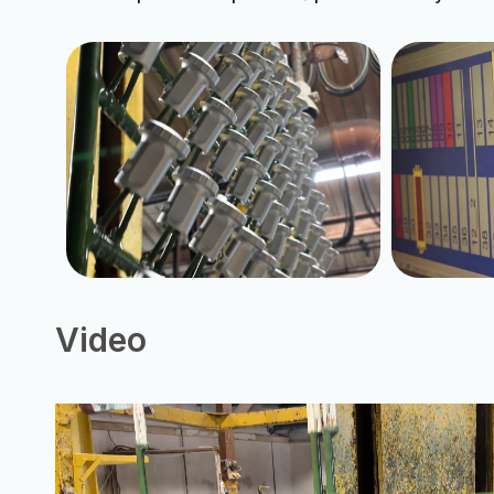
Video
Video
přehrávač