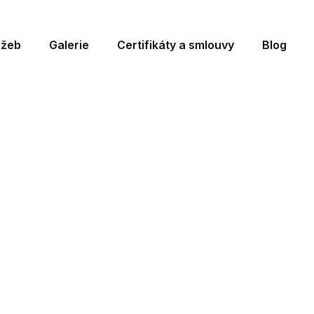
užeb
Galerie
Certifikáty a smlouvy
Blog
nické niklování