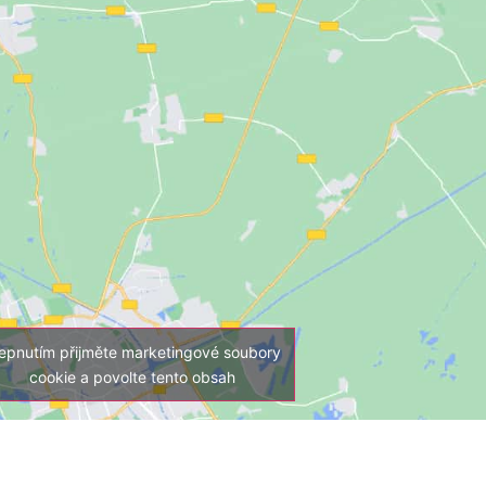
epnutím přijměte marketingové soubory
cookie a povolte tento obsah