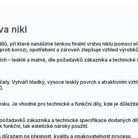
a nikl
lů, při které nanášíme tenkou finální vrstvu niklu pomocí
proti korozi, opotřebení a zároveň zlepšuje vzhled výrobků
ch – lesklé a matné, dle požadavků zákazníka a technické 
čely. Vytváří hladký, vysoce lesklý povrch s atraktivním vzh
ů.
ku. Je vhodné pro technické a funkční díly, kde je důležit
 požadavků zákazníka a technické specifikace dodaných dílů
 funkční, tak estetické nároky použití.
 důrazem na přesnost, kvalitu a opakovatelnost procesu.